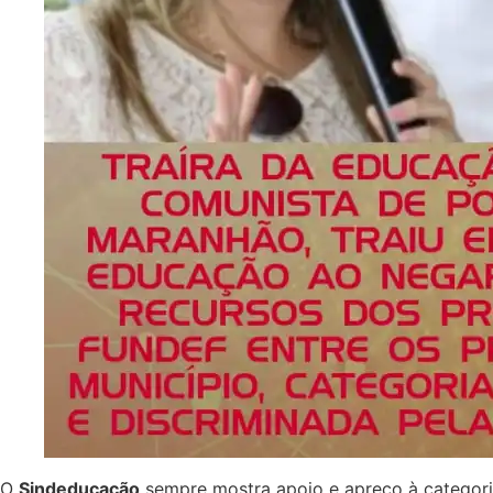
O
Sindeducação
sempre mostra apoio e apreço à categori