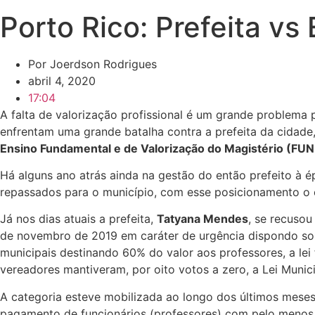
Porto Rico: Prefeita v
Por
Joerdson Rodrigues
abril 4, 2020
17:04
A falta de valorização profissional é um grande problema p
enfrentam uma grande batalha contra a prefeita da cidade
Ensino Fundamental e de Valorização do Magistério (FU
Há alguns ano atrás ainda na gestão do então prefeito à 
repassados para o município, com esse posicionamento o e
Já nos dias atuais a prefeita,
Tatyana Mendes
, se recusou
de novembro de 2019 em caráter de urgência dispondo sob
municipais destinando 60% do valor aos professores, a lei
vereadores mantiveram, por oito votos a zero, a Lei Munici
A categoria esteve mobilizada ao longo dos últimos meses 
pagamento de funcionários (professores) com pelo menos