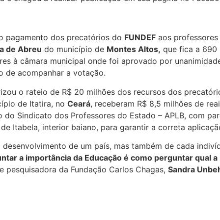
a o pagamento dos precatórios do
FUNDEF
aos professores
sa de Abreu
do município de
Montes Altos,
que fica a 690 
res à câmara municipal onde foi aprovado por unanimidade 
ão de acompanhar a votação.
izou o rateio de R$ 20 milhões dos recursos dos precatóri
pio de Itatira, no
Ceará
, receberam R$ 8,5 milhões de rea
do do Sindicato dos Professores do Estado – APLB, com par
e Itabela, interior baiano, para garantir a correta aplicaçã
o desenvolvimento de um país, mas também de cada indiví
ntar a importância da Educação é como perguntar qual a 
a e pesquisadora da Fundação Carlos Chagas,
Sandra Unb