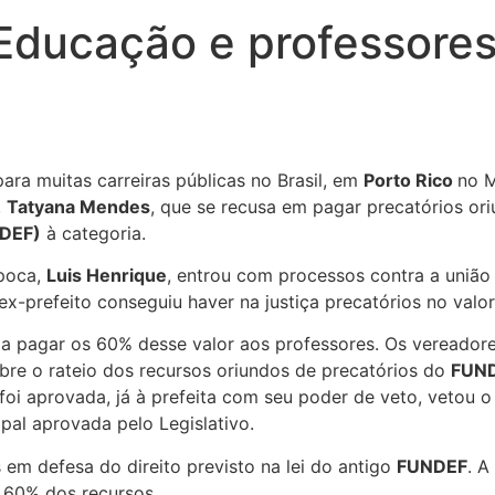
s Educação e professore
ara muitas carreiras públicas no Brasil, em
Porto Rico
no M
,
Tatyana Mendes
, que se recusa em pagar precatórios or
NDEF)
à categoria.
época,
Luis Henrique
, entrou com processos contra a uniã
x-prefeito conseguiu haver na justiça precatórios no valo
 a pagar os 60% desse valor aos professores. Os vereadores
re o rateio dos recursos oriundos de precatórios do
FUN
 foi aprovada, já à prefeita com seu poder de veto, vetou 
pal aprovada pelo Legislativo.
em defesa do direito previsto na lei do antigo
FUNDEF
. A
 60% dos recursos.