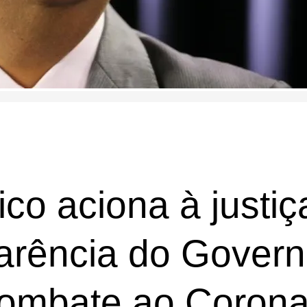
ico aciona à justiç
parência do Gover
ombate ao Corona