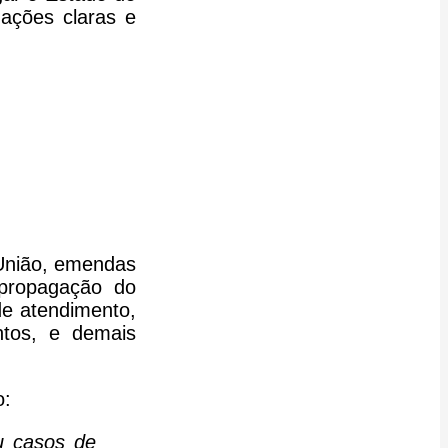
ações claras e
 União, emendas
 propagação do
de atendimento,
ntos, e demais
o:
u casos de