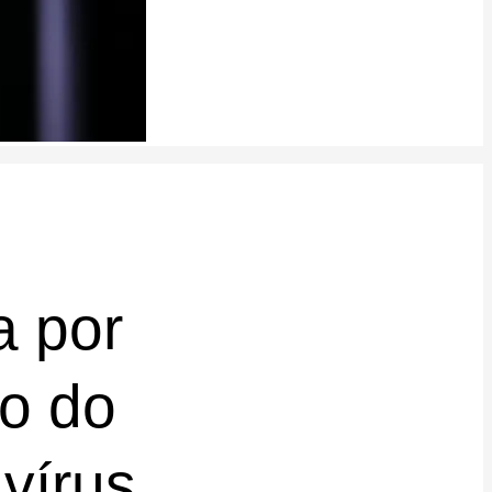
a por
no do
vírus