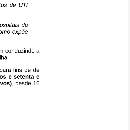
tos de UTI
ospitais da
 como expõe
m conduzindo a
lha.
ara fins de de
os e setenta e
avos)
, desde 16