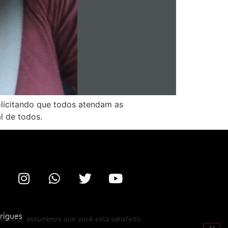
olicitando que todos atendam as
l de todos.
rigues
te site, assumimos que você está satisfeito.