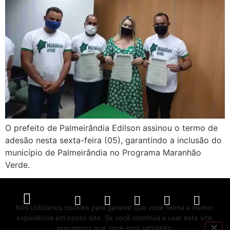
O prefeito de Palmeirândia Edilson assinou o termo de
adesão nesta sexta-feira (05), garantindo a inclusão do
município de Palmeirândia no Programa Maranhão
Verde.
Nós utilizamos cookies para garantir que você tenha a melhor
experiência em nosso site. Se você continua a usar este site,
Política de Privacidade
Políticas de Cookies
Termos de Serviço
assumimos que você está satisfeito.