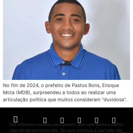
No fim de 2024, o prefeito de Pastos Bons, Enoque
Mota (MDB), surpreendeu a todos ao realizar uma
articulação política que muitos consideram “duvidosa”.
Nós utilizamos cookies para garantir que você tenha a melhor
experiência em nosso site. Se você continua a usar este site,
Política de Privacidade
Políticas de Cookies
Termos de Serviço