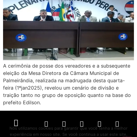
A cerimônia de posse dos vereadores e a subsequente
eleição da Mesa Diretora da Câmara Municipal de
Palmeirândia, realizada na madrugada desta quarta-
feira (1ºjan2025), revelou um cenário de divisão e
traição tanto no grupo de oposição quanto na base do
prefeito Edilson.
Nós utilizamos cookies para garantir que você tenha a melhor
experiência em nosso site. Se você continua a usar este site,
Política de Privacidade
Políticas de Cookies
Termos de Serviço