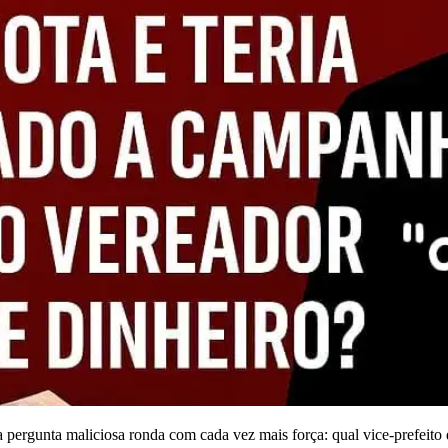
ma pergunta maliciosa ronda com cada vez mais força: qual vice-prefeit