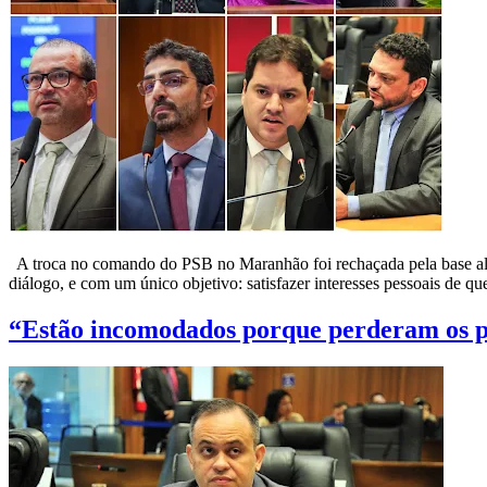
A troca no comando do PSB no Maranhão foi rechaçada pela base aliad
diálogo, e com um único objetivo: satisfazer interesses pessoais de q
“Estão incomodados porque perderam os pr