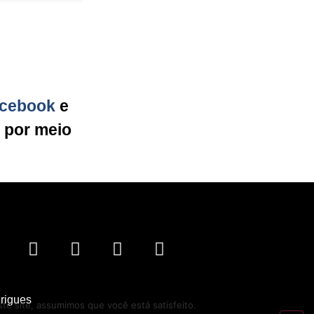
cebook
e
g por meio
drigues
te site, assumimos que você está satisfeito.