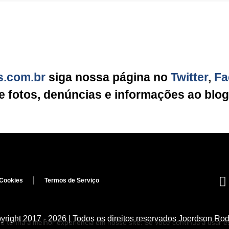
s.com.br
siga nossa página no
Twitter
,
Fa
ie fotos, denúncias e informações ao blo
 Cookies
Termos de Serviço
right 2017 - 2026 | Todos os direitos reservados Joerdson Ro
cê tenha a melhor experiência em nosso site. Se você continua a usar es