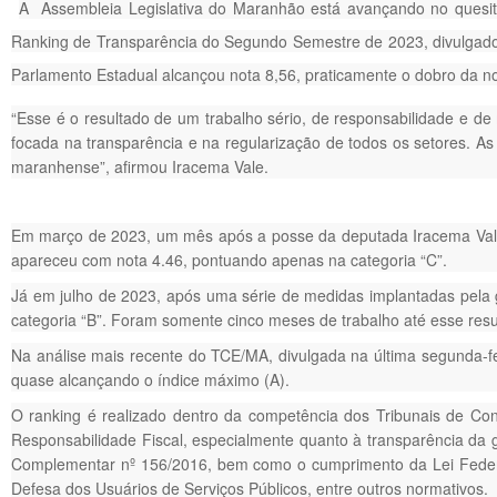
A Assembleia Legislativa do Maranhão está avançando no quesito
Ranking de Transparência do Segundo Semestre de 2023, divulgado p
Parlamento Estadual alcançou nota 8,56, praticamente o dobro da no
“Esse é o resultado de um trabalho sério, de responsabilidade e d
focada na transparência e na regularização de todos os setores. As
maranhense”, afirmou Iracema Vale.
Em março de 2023, um mês após a posse da deputada Iracema Vale 
apareceu com nota 4.46, pontuando apenas na categoria “C”.
Já em julho de 2023, após uma série de medidas implantadas pela g
categoria “B”. Foram somente cinco meses de trabalho até esse resu
Na análise mais recente do TCE/MA, divulgada na última segunda-fe
quase alcançando o índice máximo (A).
O ranking é realizado dentro da competência dos Tribunais de Co
Responsabilidade Fiscal, especialmente quanto à transparência da g
Complementar nº 156/2016, bem como o cumprimento da Lei Federal
Defesa dos Usuários de Serviços Públicos, entre outros normativos.