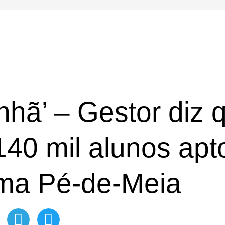
nhã’ – Gestor diz 
40 mil alunos apt
ma Pé-de-Meia