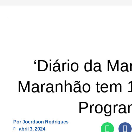
‘Diário da Ma
Maranhão tem 1
Progra
Por
Joerdson Rodrigues
abril 3, 2024