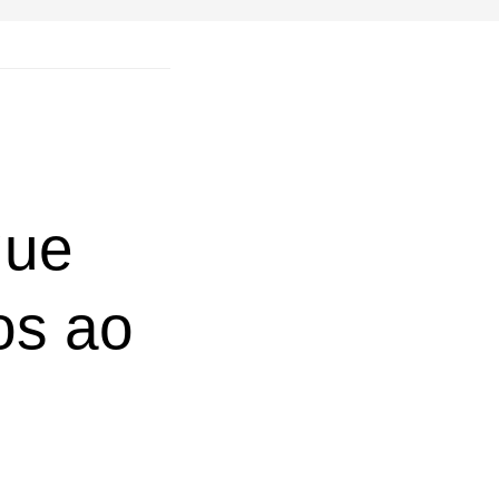
que
os ao