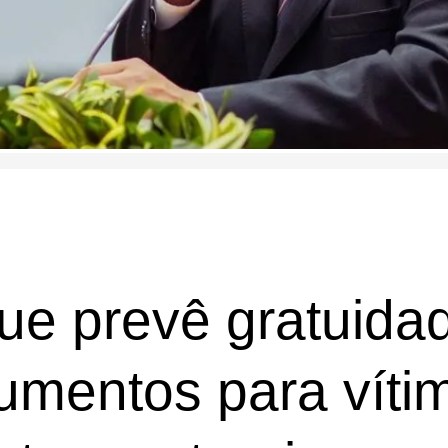
ue prevê gratuida
umentos para víti