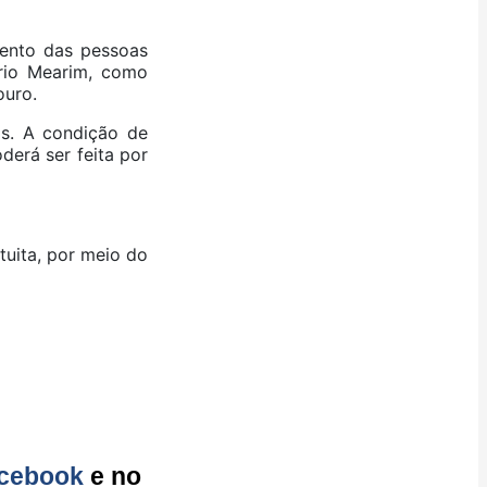
mento das pessoas
 rio Mearim, como
ouro.
as. A condição de
erá ser feita por
uita, por meio do
cebook
e no