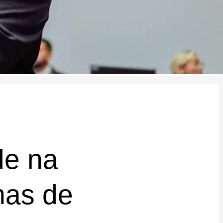
de na
mas de