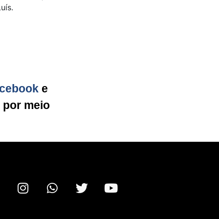
 Luís.
cebook
e
g por meio