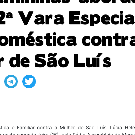
ª Vara Especia
oméstica contr
 de São Luís
tica e Familiar contra a Mulher de São Luís, Lúcia Hele
ar nesta segunda-feira (16), pela Rádio Assembleia do Mara