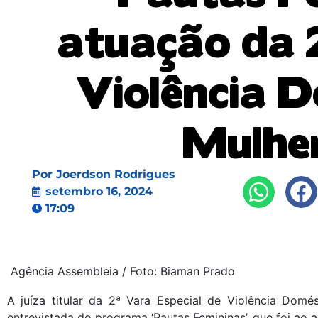
atuação da 2
Violência D
Mulher
Por
Joerdson Rodrigues
setembro 16, 2024
17:09
Agência Assembleia / Foto: Biaman Prado
A juíza titular da 2ª Vara Especial de Violência Domés
entrevistada do programa ‘Pautas Femininas’, que foi ao 