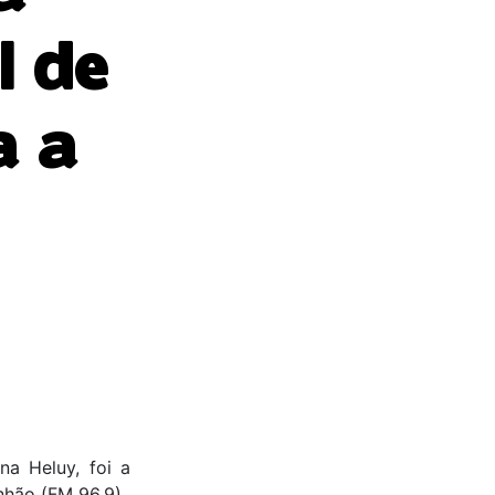
l de
a a
na Heluy, foi a
nhão (FM 96,9).