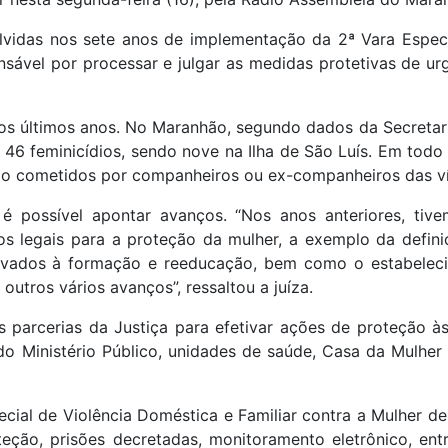
lvidas nos sete anos de implementação da 2ª Vara Especi
nsável por processar e julgar as medidas protetivas de ur
nos últimos anos. No Maranhão, segundo dados da Secretar
 46 feminicídios, sendo nove na Ilha de São Luís. Em todo
são cometidos por companheiros ou ex-companheiros das ví
é possível apontar avanços. “Nos anos anteriores, tive
vos legais para a proteção da mulher, a exemplo da defin
levados à formação e reeducação, bem como o estabelec
 outros vários avanços”, ressaltou a juíza.
s parcerias da Justiça para efetivar ações de proteção à
o Ministério Público, unidades de saúde, Casa da Mulher B
cial de Violência Doméstica e Familiar contra a Mulher de
ção, prisões decretadas, monitoramento eletrônico, ent