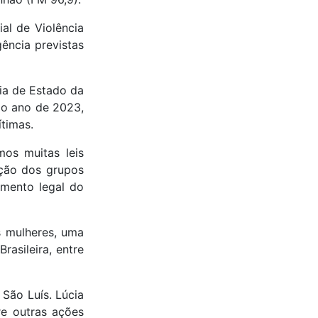
al de Violência
gência previstas
ia de Estado da
 o ano de 2023,
timas.
mos muitas leis
ição dos grupos
imento legal do
s mulheres, uma
rasileira, entre
 São Luís. Lúcia
re outras ações