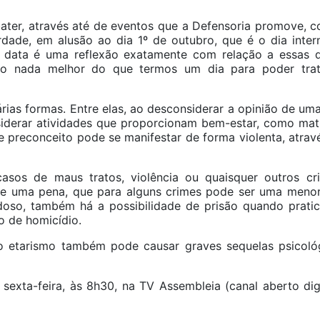
ter, através até de eventos que a Defensoria promove, 
ade, em alusão ao dia 1º de outubro, que é o dia interna
a data é uma reflexão exatamente com relação a essas 
ão nada melhor do que termos um dia para poder trat
rias formas. Entre elas, ao desconsiderar a opinião de um
iderar atividades que proporcionam bem-estar, como mat
preconceito pode se manifestar de forma violenta, atravé
casos de maus tratos, violência ou quaisquer outros c
ofre uma pena, que para alguns crimes pode ser uma men
Idoso, também há a possibilidade de prisão quando prati
o de homicídio.
o etarismo também pode causar graves sequelas psicológ
exta-feira, às 8h30, na TV Assembleia (canal aberto digi