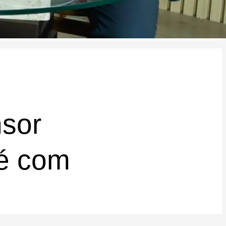
nsor
fé com