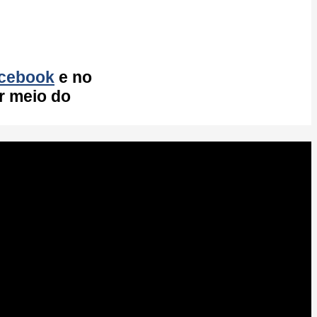
cebook
e no
r meio do