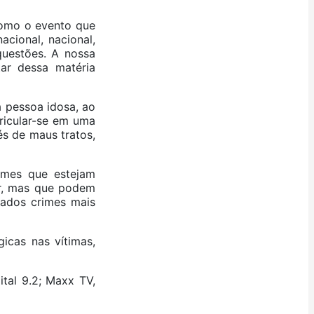
como o evento que
cional, nacional,
questões. A nossa
ar dessa matéria
a pessoa idosa, ao
ricular-se em uma
s de maus tratos,
rimes que estejam
or, mas que podem
cados crimes mais
icas nas vítimas,
tal 9.2; Maxx TV,