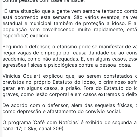
contra pessoas com base na idade.
“É uma situação que a gente vem sempre tentando comba
está ocorrendo esta semana. São vários eventos, na verd
estadual e municipal também de proteção a idoso. E 
população vem envelhecendo muito rapidamente, ent
específica”, explicou.
Segundo o defensor, o etarismo pode se manifestar de vá
negar vagas de emprego por causa da idade ou ao cons
academia, como não adequadas. E, em alguns casos, esse 
agressões físicas e psicológicas contra a pessoa idosa.
Vinicius Goulart explicou que, ao serem constatados 
previstos no próprio Estatuto do Idoso, o criminoso s
gerar, em alguns casos, a prisão. Fora do Estatuto do 
graves, como lesão corporal e em casos extremos o delit
De acordo com o defensor, além das sequelas físicas, 
como depressão e afastamento do convívio social.
O programa ‘Café com Notícias’ é exibido de segunda a s
canal 17; e Sky, canal 309).