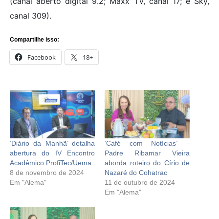
(canal aberto digital 9.2; Maxx TV, canal 17; e Sky,
canal 309).
Compartilhe isso:
Facebook
18+
‘Diário da Manhã’ detalha
‘Café com Notícias’ –
abertura do IV Encontro
Padre Ribamar Vieira
Acadêmico ProfiTec/Uema
aborda roteiro do Círio de
8 de novembro de 2024
Nazaré do Cohatrac
Em "Alema"
11 de outubro de 2024
Em "Alema"