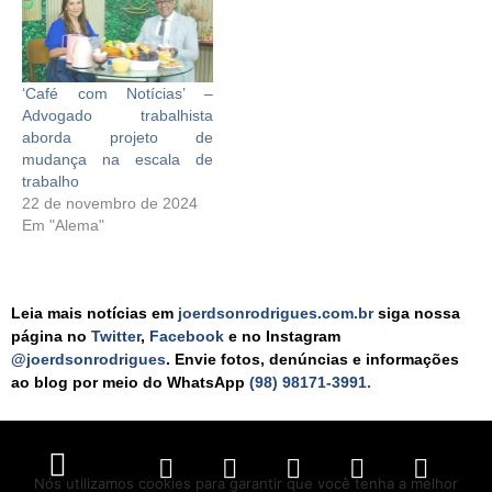
‘Café com Notícias’ –
Advogado trabalhista
aborda projeto de
mudança na escala de
trabalho
22 de novembro de 2024
Em "Alema"
Leia mais notícias em
joerdsonrodrigues.com.br
siga nossa
página no
Twitter
,
Facebook
e no Instagram
@joerdsonrodrigues
. Envie fotos, denúncias e informações
ao blog por meio do WhatsApp
(98) 98171-3991.
Nós utilizamos cookies para garantir que você tenha a melhor