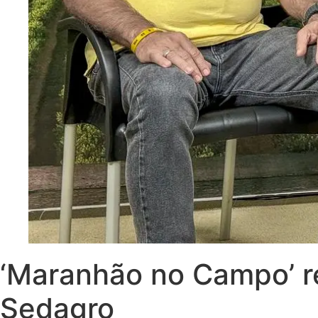
‘Maranhão no Campo’ r
Sedagro