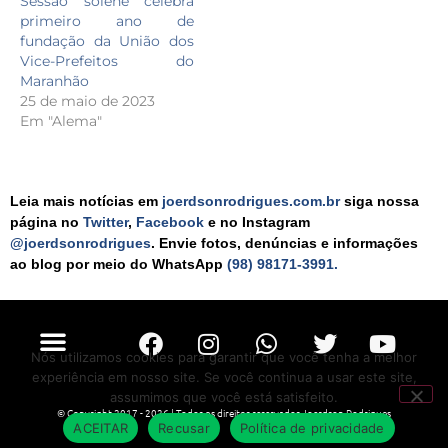
Sessão solene celebra
primeiro ano de
fundação da União dos
Vice-Prefeitos do
Maranhão
25 de maio de 2023
Em "Alema"
Leia mais notícias em
joerdsonrodrigues.com.br
siga nossa
página no
Twitter
,
Facebook
e no Instagram
@joerdsonrodrigues
. Envie fotos, denúncias e informações
ao blog por meio do WhatsApp
(98) 98171-3991.
Nós utilizamos cookies para garantir que você tenha a melhor
experiência em nosso site. Se você continua a usar este site,
assumimos que você está satisfeito.
© Copyright 2017 - 2026 | Todos os direitos reservados Joerdson Rodrigues
ACEITAR
Recusar
Política de privacidade