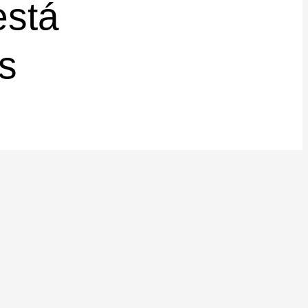
está
s