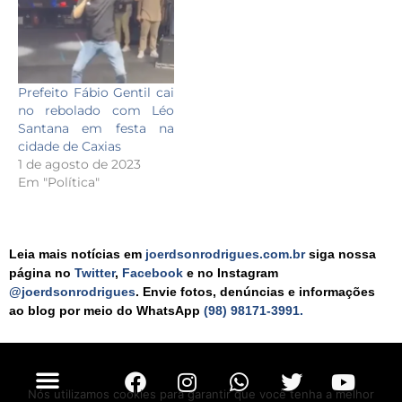
Prefeito Fábio Gentil cai
no rebolado com Léo
Santana em festa na
cidade de Caxias
1 de agosto de 2023
Em "Política"
Leia mais notícias em
joerdsonrodrigues.com.br
siga nossa
página no
Twitter
,
Facebook
e no Instagram
@joerdsonrodrigues
. Envie fotos, denúncias e informações
ao blog por meio do WhatsApp
(98) 98171-3991.
Nós utilizamos cookies para garantir que você tenha a melhor