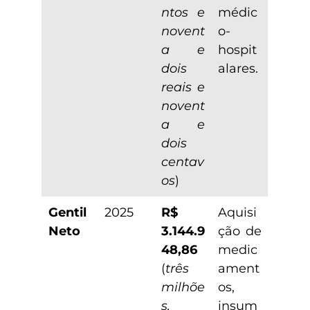
ntos e
médic
novent
o-
a e
hospit
dois
alares.
reais e
novent
a e
dois
centav
os
)
Gentil
2025
R$
Aquisi
Neto
3.144.9
ção de
48,86
medic
(
três
ament
milhõe
os,
s,
insum