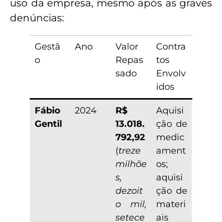
uso da empresa, mesmo após as graves
denúncias:
Gestã
Ano
Valor
Contra
o
Repas
tos
sado
Envolv
idos
Fábio
2024
R$
Aquisi
Gentil
13.018.
ção de
792,92
medic
(
treze
ament
milhõe
os;
s,
aquisi
dezoit
ção de
o mil,
materi
setece
ais