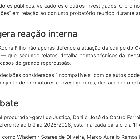
vidores públicos, vereadores e outros investigados. O pro
ções” em relação ao conjunto probatório reunido durante as
gera reação interna
Rocha Filho não apenas defende a atuação da equipe do G
— que, segundo relatos, detalha pontos técnicos da inves
e casos de grande repercussão.
decisões consideradas “incompatíveis” com os autos podem
conjunto de promotores e investigadores, destacando o esfo
ebate
ual procurador-geral de Justiça, Danilo José de Castro Fe
referente ao biênio 2026-2028, está marcada para o dia 11 
como Wlademir Soares de Oliveira, Marco Aurélio Ramos Fo