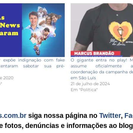
r expõe indignação com fake
O gigante entra no play! 
entaram sabotar sua pré-
assume oficialmente a
coordenação da campanha de
de 2020
em São Luís
"
21 de julho de 2024
Em "Política"
s.com.br
siga nossa página no
Twitter
,
Fa
ie fotos, denúncias e informações ao blo