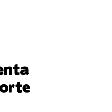
enta
orte