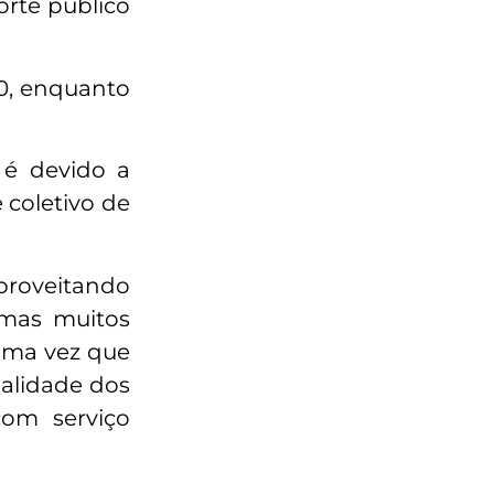
orte público
20, enquanto
o é devido a
 coletivo de
aproveitando
 mas muitos
uma vez que
ualidade dos
com serviço