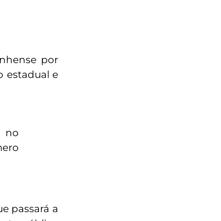
anhense por
o estadual e
l no
mero
ue passará a