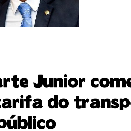
arte Junior com
arifa do transp
público