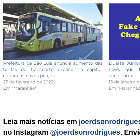
Prefeitura de São Luis anuncia aumento das
Duarte Junio
tarifas do transporte urbano na capital;
news que t
confira os novos preços
candidatura
25 de fevereiro de 2022
15 de janeiro 
Em "Maranhão"
Em "Maranhão
Leia mais notícias em
joerdsonrodrigue
no Instagram
@joerdsonrodrigues
. Env