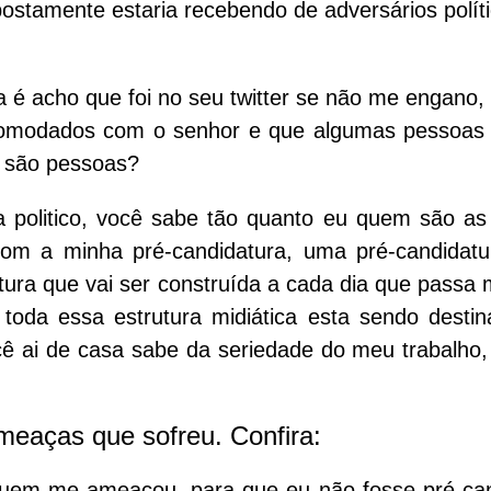
ostamente estaria recebendo de adversários polít
 é acho que foi no seu twitter se não me engano,
incomodados com o senhor e que algumas pessoas
 são pessoas?
a politico, você sabe tão quanto eu quem são a
 a minha pré-candidatura, uma pré-candidatur
tura que vai ser construída a cada dia que passa
toda essa estrutura midiática esta sendo desti
ê ai de casa sabe da seriedade do meu trabalho,
.
meaças que sofreu. Confira:
 quem me ameaçou, para que eu não fosse pré-ca