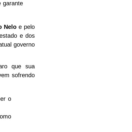
e garante
o Nelo
e pelo
estado e dos
atual governo
laro que sua
 vem sofrendo
er o
como