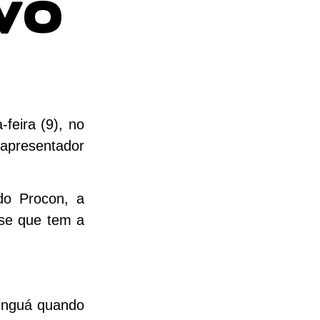
IVO
feira (9), no
apresentador
do Procon, a
-se que tem a
linguá quando