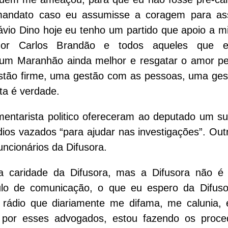
mandato caso eu assumisse a coragem para as
ávio Dino hoje eu tenho um partido que apoio a m
ador Carlos Brandão e todos aqueles que 
to, um Maranhão ainda melhor e resgatar o amor p
stão firme, uma gestão com as pessoas, uma ges
ta é verdade.
ntarista politico ofereceram ao deputado um su
udios vazados “para ajudar nas investigações”. Ou
ncionários da Difusora.
 caridade da Difusora, mas a Difusora não é
ulo de comunicação, o que eu espero da Difus
a rádio que diariamente me difama, me calunia,
 por esses advogados, estou fazendo os proce