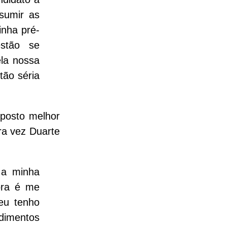
sumir as
inha pré-
estão se
ela nossa
tão séria
posto melhor
tra vez Duarte
 a minha
ora é me
 eu tenho
dimentos