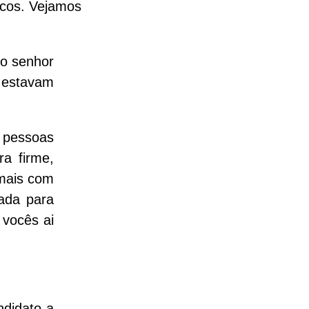
icos. Vejamos
 o senhor
 estavam
s pessoas
a firme,
 mais com
nada para
 vocês ai
ndidato a