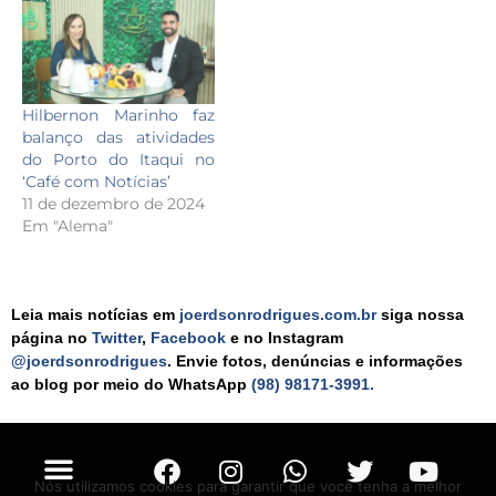
Hilbernon Marinho faz
balanço das atividades
do Porto do Itaqui no
‘Café com Notícias’
11 de dezembro de 2024
Em "Alema"
Leia mais notícias em
joerdsonrodrigues.com.br
siga nossa
página no
Twitter
,
Facebook
e no Instagram
@joerdsonrodrigues
. Envie fotos, denúncias e informações
ao blog por meio do WhatsApp
(98) 98171-3991.
Nós utilizamos cookies para garantir que você tenha a melhor