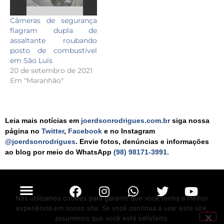
Câmeras de segurança
flagram dupla de
assaltante roubando
posto de combustível
em São Luis
20 de setembro de 2021
Em "Maranhão"
Leia mais notícias em
joerdsonrodrigues.com.br
siga nossa
página no
Twitter
,
Facebook
e no Instagram
@joerdsonrodrigues
. Envie fotos, denúncias e informações
ao blog por meio do WhatsApp
(98) 98171-3991.
Nós utilizamos cookies para garantir que você tenha a melhor
experiência em nosso site. Se você continua a usar este site,
assumimos que você está satisfeito.