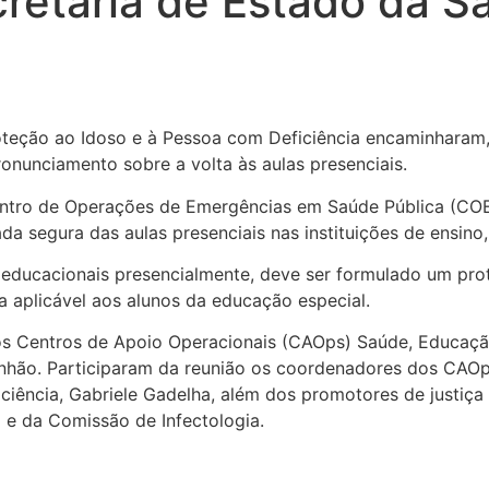
retaria de Estado da S
eção ao Idoso e à Pessoa com Deficiência encaminharam, na
nunciamento sobre a volta às aulas presenciais.
entro de Operações de Emergências em Saúde Pública (COE
da segura das aulas presenciais nas instituições de ensino,
 educacionais presencialmente, deve ser formulado um prot
ja aplicável aos alunos da educação especial.
elos Centros de Apoio Operacionais (CAOps) Saúde, Educaç
nhão. Participaram da reunião os coordenadores dos CAOps
iência, Gabriele Gadelha, além dos promotores de justiça Gl
 e da Comissão de Infectologia.