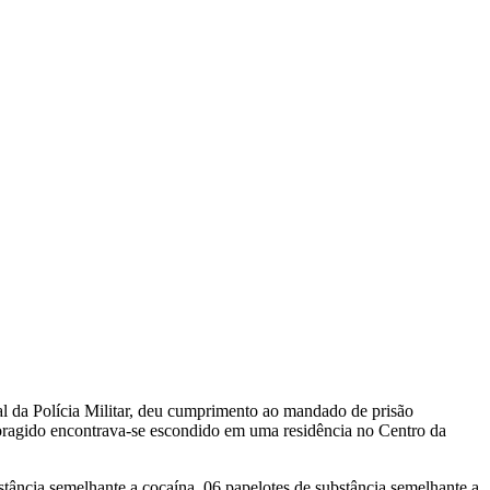
al da Polícia Militar, deu cumprimento ao mandado de prisão
oragido encontrava-se escondido em uma residência no Centro da
tância semelhante a cocaína, 06 papelotes de substância semelhante a