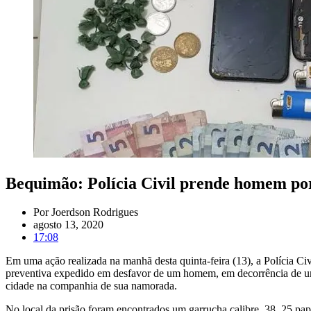
Bequimão: Polícia Civil prende homem por 
Por
Joerdson Rodrigues
agosto 13, 2020
17:08
Em uma ação realizada na manhã desta quinta-feira (13), a Polícia C
preventiva expedido em desfavor de um homem, em decorrência de uma
cidade na companhia de sua namorada.
No local da prisão foram encontrados um garrucha calibre. 38, 25 pap