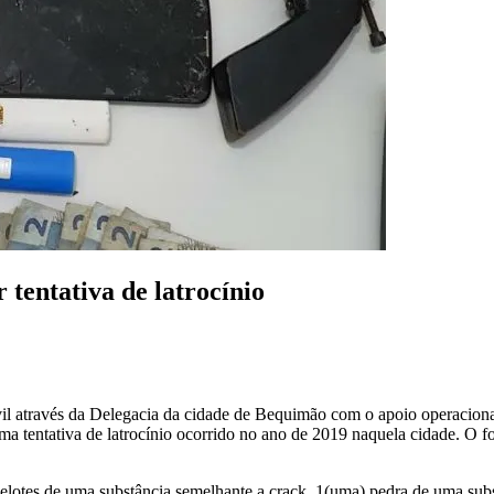
tentativa de latrocínio
ivil através da Delegacia da cidade de Bequimão com o apoio operacion
 tentativa de latrocínio ocorrido no ano de 2019 naquela cidade. O f
elotes de uma substância semelhante a crack, 1(uma) pedra de uma subs