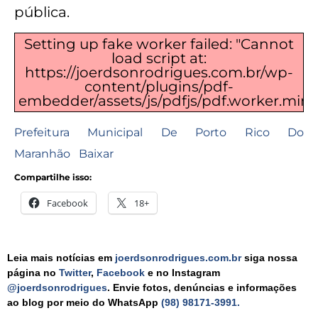
pública.
Setting up fake worker failed: "Cannot
load script at:
https://joerdsonrodrigues.com.br/wp-
content/plugins/pdf-
embedder/assets/js/pdfjs/pdf.worker.min.js
Prefeitura Municipal De Porto Rico Do
Maranhão
Baixar
Compartilhe isso:
Facebook
18+
Leia mais notícias em
joerdsonrodrigues.com.br
siga nossa
página no
Twitter
,
Facebook
e no Instagram
@joerdsonrodrigues
. Envie fotos, denúncias e informações
ao blog por meio do WhatsApp
(98) 98171-3991.