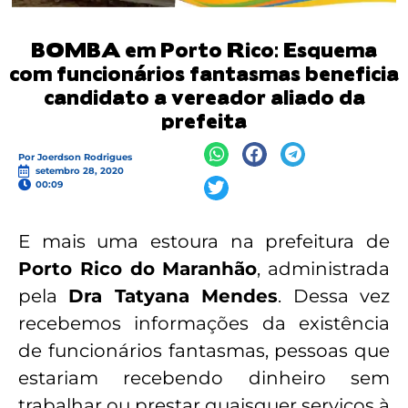
BOMBA em Porto Rico: Esquema
com funcionários fantasmas beneficia
candidato a vereador aliado da
prefeita
Por
Joerdson Rodrigues
setembro 28, 2020
00:09
E mais uma estoura na prefeitura de
Porto Rico do Maranhão
, administrada
pela
Dra Tatyana Mendes
. Dessa vez
recebemos informações da existência
de funcionários fantasmas, pessoas que
estariam recebendo dinheiro sem
trabalhar ou prestar quaisquer serviços à