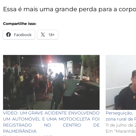
Essa é mais uma grande perda para a corpo
Compartilhe isso:
Facebook
18+
VÍDEO: UM GRAVE ACIDENTE ENVOLVENDO
Perseguição,
UM AUTOMÓVEL E UMA MOTOCICLETA FOI
zona rural de
REGISTRADO NO CENTRO DE
11 de julho de
PALMEIRÂNDIA
Em "Maranhão