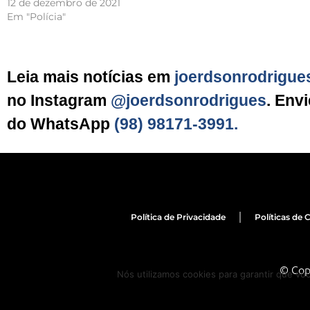
12 de dezembro de 2021
Em "Polícia"
Leia mais notícias em
joerdsonrodrigue
no Instagram
@joerdsonrodrigues
. Env
do WhatsApp
(98) 98171-3991.
Política de Privacidade
Políticas de 
© Cop
Nós utilizamos cookies para garantir que vo