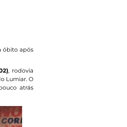
a óbito após
02)
, rodovia
do Lumiar. O
pouco atrás