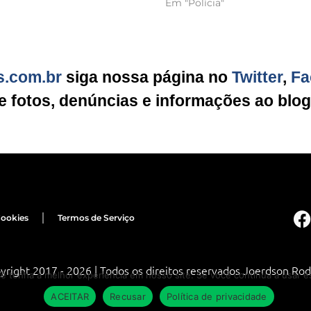
Em "Polícia"
s.com.br
siga nossa página no
Twitter
,
Fa
ie fotos, denúncias e informações ao blo
Cookies
Termos de Serviço
yright 2017 - 2026 | Todos os direitos reservados Joerdson Rod
cê tenha a melhor experiência em nosso site. Se você continua a usar es
ACEITAR
Recusar
Política de privacidade