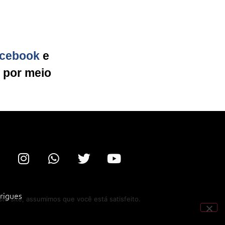
cebook
e
g por meio
rigues
te site, assumimos que você está satisfeito.