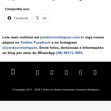
Compartilhe isso:
Facebook
18+
Leia mais notícias em
joerdsonrodrigues.com.br
siga nossa
página no
Twitter
,
Facebook
e no Instagram
@joerdsonrodrigues
. Envie fotos, denúncias e informações
ao blog por meio do WhatsApp
(98) 98171-3991.
Política de Privacidade
Políticas de Cookies
Termos de Serviço
© Copyright 2017 - 2026 | Todos os direitos reservados Joerdson Rodrigues