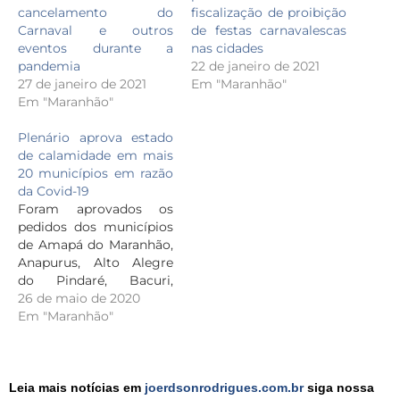
cancelamento do
fiscalização de proibição
Carnaval e outros
de festas carnavalescas
eventos durante a
nas cidades
pandemia
22 de janeiro de 2021
27 de janeiro de 2021
Em "Maranhão"
Em "Maranhão"
Plenário aprova estado
de calamidade em mais
20 municípios em razão
da Covid-19
Foram aprovados os
pedidos dos municípios
de Amapá do Maranhão,
Anapurus, Alto Alegre
do Pindaré, Bacuri,
Barreirinhas, Belágua,
26 de maio de 2020
Bequimão, Bom Jardim,
Em "Maranhão"
Carutapera, Central do
Maranhão, Cururupu,
Humberto de Campos,
Jenipapo dos Vieira,
Leia mais notícias em
joerdsonrodrigues.com.br
siga nossa