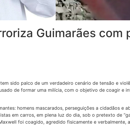
erroriza Guimarães com
tem sido palco de um verdadeiro cenário de tensão e violê
usado de formar uma milícia, com o objetivo de coagir e in
rmantes: homens mascarados, perseguições a cidadãos e ab
s em carros, em plena luz do dia, sob o pretexto de “gara
 Maxwell foi coagido, agredido fisicamente e verbalmente,