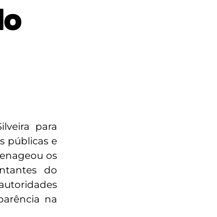
do
lveira para
s públicas e
omenageou os
entantes do
autoridades
parência na