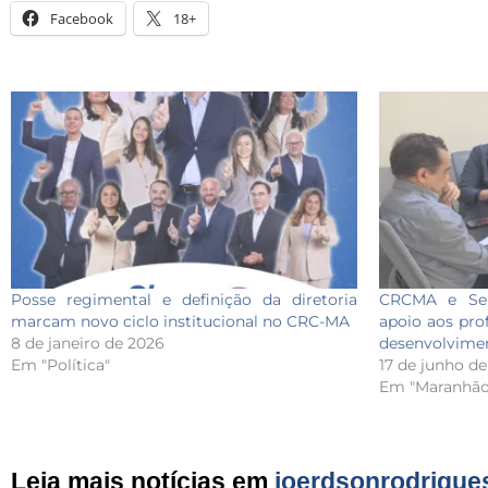
Facebook
18+
Posse regimental e definição da diretoria
CRCMA e Seb
marcam novo ciclo institucional no CRC-MA
apoio aos prof
8 de janeiro de 2026
desenvolvime
Em "Política"
17 de junho d
Em "Maranhão
Leia mais notícias em
joerdsonrodrigue