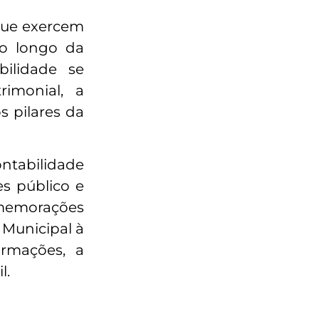
que exercem
Ao longo da
bilidade se
imonial, a
s pilares da
ontabilidade
es público e
omemorações
 Municipal à
ormações, a
l.