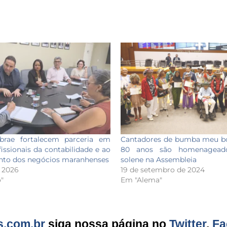
rae fortalecem parceria em
Cantadores de bumba meu b
issionais da contabilidade e ao
80 anos são homenagead
nto dos negócios maranhenses
solene na Assembleia
e 2026
19 de setembro de 2024
"
Em "Alema"
s.com.br
siga nossa página no
Twitter
,
Fa