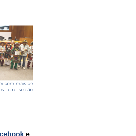
oi com mais de
os em sessão
cebook
e