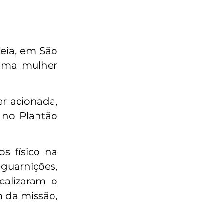
eia, em São
 uma mulher
r acionada,
 no Plantão
s físico na
guarnições,
calizaram o
m da missão,