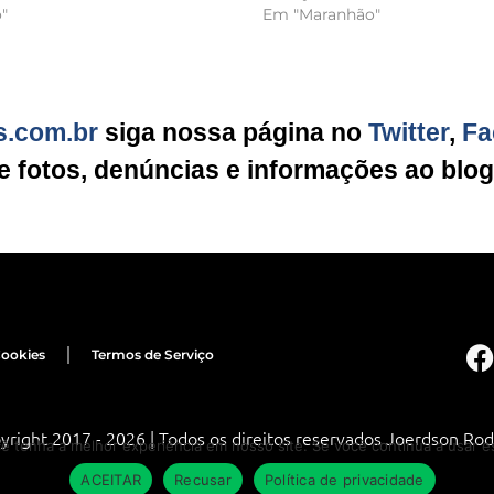
"
Em "Maranhão"
s.com.br
siga nossa página no
Twitter
,
Fa
ie fotos, denúncias e informações ao blo
Cookies
Termos de Serviço
yright 2017 - 2026 | Todos os direitos reservados Joerdson Rod
cê tenha a melhor experiência em nosso site. Se você continua a usar es
ACEITAR
Recusar
Política de privacidade