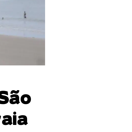
 São
raia