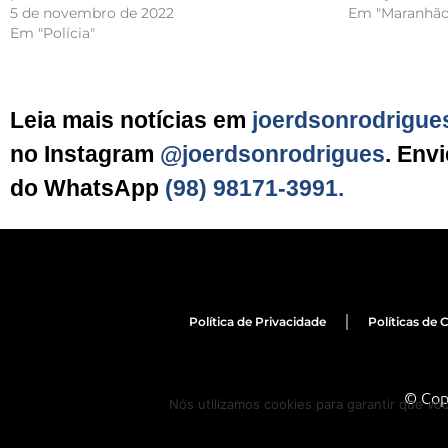
5 de novembro de 2022
Em "Maranhão
Em "Polícia"
Leia mais notícias em
joerdsonrodrigue
no Instagram
@joerdsonrodrigues
. Env
do WhatsApp
(98) 98171-3991.
Política de Privacidade
Políticas de 
© Cop
Nós utilizamos cookies para garantir que vo