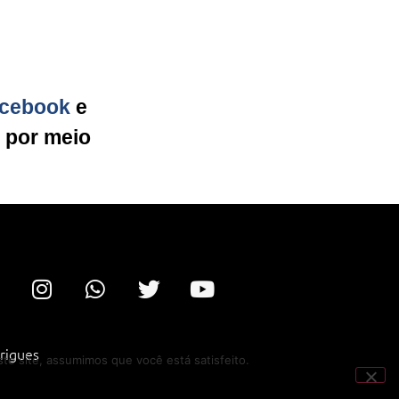
cebook
e
g por meio
rigues
te site, assumimos que você está satisfeito.