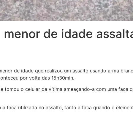
de menor de idade assal
 menor de idade que realizou um assalto usando arma branca 
conteceu por volta das 15h30min.
s, ele tomou o celular da vítima ameaçando-a com uma faca
m a faca utilizada no assalto, tanto a faca quando o elem