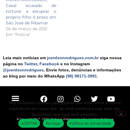
Casal acusado de
torturar e estuprar o
próprio filho é preso em
São José de Ribamar
26 de março de 2021
Em "Polícia"
Leia mais notícias em
joerdsonrodrigues.com.br
siga nossa
página no
Twitter
,
Facebook
e no Instagram
@joerdsonrodrigues
. Envie fotos, denúncias e informações
ao blog por meio do WhatsApp
(98) 98171-3991.
Nós utilizamos cookies para garantir que você tenha a melhor
experiência em nosso site. Se você continua a usar este site,
assumimos que você está satisfeito.
© Copyright 2017 - 2026 | Todos os direitos reservados Joerdson Rodrigues
ACEITAR
Recusar
Política de privacidade