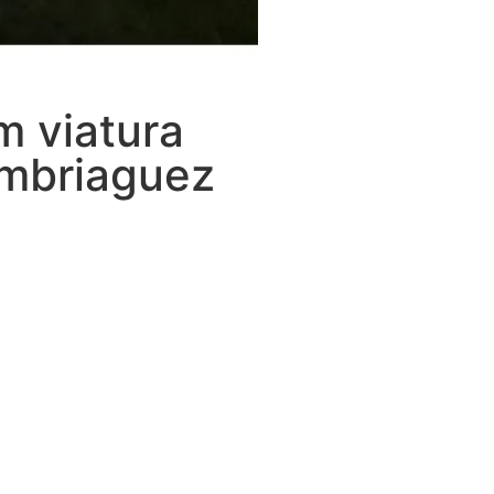
m viatura
embriaguez