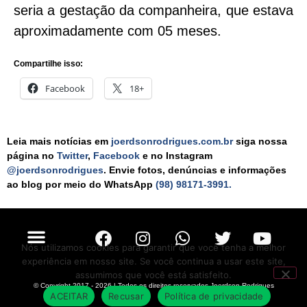
seria a gestação da companheira, que estava
aproximadamente com 05 meses.
Compartilhe isso:
Facebook
18+
Leia mais notícias em
joerdsonrodrigues.com.br
siga nossa
página no
Twitter
,
Facebook
e no Instagram
@joerdsonrodrigues
. Envie fotos, denúncias e informações
ao blog por meio do WhatsApp
(98) 98171-3991.
Nós utilizamos cookies para garantir que você tenha a melhor
experiência em nosso site. Se você continua a usar este site,
Política de Privacidade
Políticas de Cookies
Termos de Serviço
assumimos que você está satisfeito.
© Copyright 2017 - 2026 | Todos os direitos reservados Joerdson Rodrigues
ACEITAR
Recusar
Política de privacidade