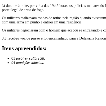
Já durante à noite, por volta das 19:45 horas, os policiais militar
porte ilegal de arma de fogo.
Os militares realizavam rondas de rotina pela região quando avistara
com uma arma em punho e entrou em uma residência.
Os militares negociaram com o homem que acabou se entregando e co
J.J
recebeu voz de prisão e foi encaminhado para à Delegacia Regional
Itens apreendidos:
01 r
evólver calibre 38;
04 munições intactas
.