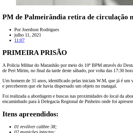
PM de Palmeirândia retira de circulação m
Por
Joerdson Rodrigues
julho 11, 2021
11:07
PRIMEIRA PRISÃO
A Policia Militar do Maranhão por meio do 10º BPM através do Destac
de Peri Mirim, no final da tarde deste sábado, por volta das 17:30 hora
Um homem de 31 anos, identificado pelas iniciais W.M, que já é um vel
e perceberem que ele havia dispersado um objeto no matagal.
Foi realizada a abordagem e buscas nas proximidades do local da ab
encaminhado para à Delegacia Regional de Pinheiro onde foi apresent
Itens apreendidos:
01 revólver calibre 38;
02 munições intactas;