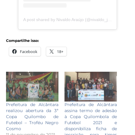
A post shared by Nivaldo Araújo (@nivaldo_j_araujo)
Compartilhe isso:
Facebook
18+
Prefeitura de Alcântara
Prefeitura de Alcântara
realizou abertura da 3ª
assina termo de adesão
Copa Quilombo de
à Copa Quilombola de
Futebol – Troféu Negro
Futebol 2021 e
Cosmo
disponibiliza ficha de
11 de novembro de 2021
inscrição para times