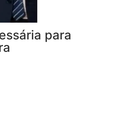
essária para
ra