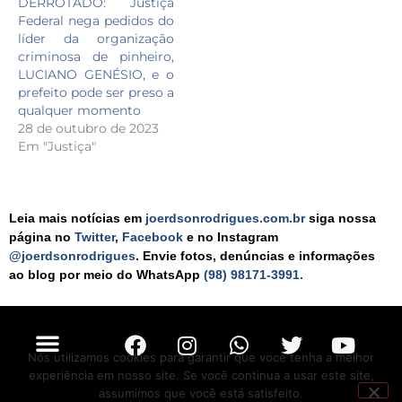
DERROTADO: Justiça
Federal nega pedidos do
líder da organização
criminosa de pinheiro,
LUCIANO GENÉSIO, e o
prefeito pode ser preso a
qualquer momento
28 de outubro de 2023
Em "Justiça"
Leia mais notícias em
joerdsonrodrigues.com.br
siga nossa
página no
Twitter
,
Facebook
e no Instagram
@joerdsonrodrigues
. Envie fotos, denúncias e informações
ao blog por meio do WhatsApp
(98) 98171-3991.
Nós utilizamos cookies para garantir que você tenha a melhor
experiência em nosso site. Se você continua a usar este site,
assumimos que você está satisfeito.