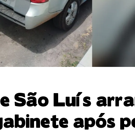
e São Luís arr
gabinete após p