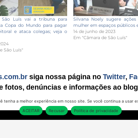
 São Luís vai a tribuna para
Silvana Noely sugere ações
da Copa do Mundo para pagar
mulher em espaços públicos e
toral e ataca colegas; veja o
14 de junho de 2023
Em "Câmara de São Luís"
2024
 São Luís"
s.com.br
siga nossa página no
Twitter
,
Fa
ie fotos, denúncias e informações ao blo
cê tenha a melhor experiência em nosso site. Se você continua a usar es
ACEITAR
Recusar
Política de privacidade