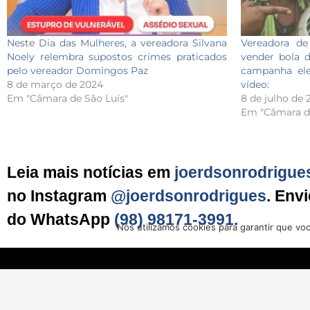
Neste Dia das Mulheres, a vereadora Silvana
Vereadora de
Noely relembra supostos crimes praticados
vender bola 
pelo vereador Domingos Paz
campanha elei
8 de março de 2024
vídeo:
Em "Câmara de São Luís"
8 de julho de 
Em "Câmara de
Leia mais notícias em
joerdsonrodrigue
no Instagram
@joerdsonrodrigues
. Env
do WhatsApp
(98) 98171-3991.
Nós utilizamos cookies para garantir que vo