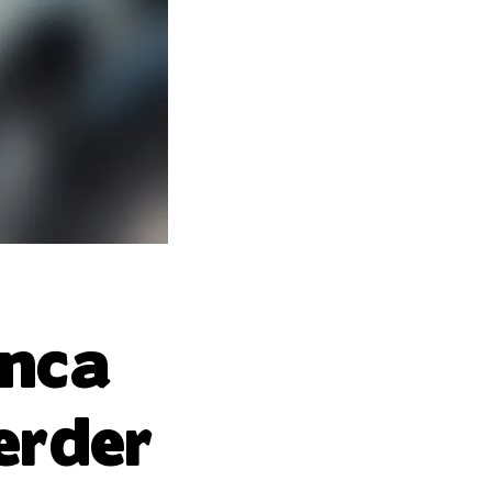
anca
erder