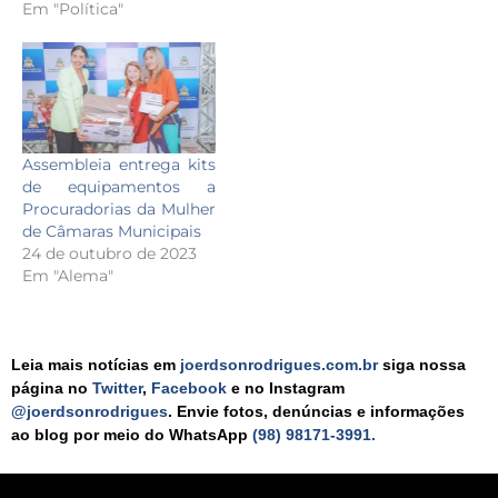
Em "Política"
Assembleia entrega kits
de equipamentos a
Procuradorias da Mulher
de Câmaras Municipais
24 de outubro de 2023
Em "Alema"
Leia mais notícias em
joerdsonrodrigues.com.br
siga nossa
página no
Twitter
,
Facebook
e no Instagram
@joerdsonrodrigues
. Envie fotos, denúncias e informações
ao blog por meio do WhatsApp
(98) 98171-3991.