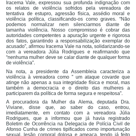
Iracema Vale, expressou sua profunda indignação com
os relatos de violência sofridos pela vereadora de
tentativa de estupro, agressão física, assédio moral e
violência política, classificando-os como graves. “Não
podemos normalizar nem silenciarmos diante de
tamanha violência. Nosso compromisso é cobrar das
autoridades competentes a apuração urgente e rigorosa
dos fatos, garantindo a responsabilização exemplar do
acusado”, afirmou Iracema Vale na nota, solidarizando-se
com a vereadora Júlia Rodrigues e reafirmando que
“nenhuma mulher deve se calar diante de qualquer forma
de violência”.
Na nota, a presidente da Assembleia caracteriza a
violência à vereadora como ” um ataque covarde que
atinge não apenas a sua integridade física e moral, mas
também a democracia e o direito das mulheres a
participarem da política de forma segura e respeitosa”.
A procuradora da Mulher da Alema, deputada Dra.
Viviane, disse que, ao saber do caso, entrou,
imediatamente, em contato com a vereadora Júlia
Rodrigues, que a informou que já havia registrado
Boletim de Ocorrência na Delegacia de Polícia Civil de
Afonso Cunha de crimes tipificados como importunação
sexual, lesão corporal dolosa e ameaça, tendo já feito