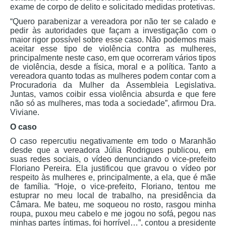
exame de corpo de delito e solicitado medidas protetivas.
“Quero parabenizar a vereadora por não ter se calado e
pedir às autoridades que façam a investigação com o
maior rigor possível sobre esse caso. Não podemos mais
aceitar esse tipo de violência contra as mulheres,
principalmente neste caso, em que ocorreram vários tipos
de violência, desde a física, moral e a política. Tanto a
vereadora quanto todas as mulheres podem contar com a
Procuradoria da Mulher da Assembleia Legislativa.
Juntas, vamos coibir essa violência absurda e que fere
não só as mulheres, mas toda a sociedade”, afirmou Dra.
Viviane.
O caso
O caso repercutiu negativamente em todo o Maranhão
desde que a vereadora Júlia Rodrigues publicou, em
suas redes sociais, o vídeo denunciando o vice-prefeito
Floriano Pereira. Ela justificou que gravou o vídeo por
respeito às mulheres e, principalmente, a ela, que é mãe
de família. “Hoje, o vice-prefeito, Floriano, tentou me
estuprar no meu local de trabalho, na presidência da
Câmara. Me bateu, me soqueou no rosto, rasgou minha
roupa, puxou meu cabelo e me jogou no sofá, pegou nas
minhas partes íntimas, foi horrível…”, contou a presidente