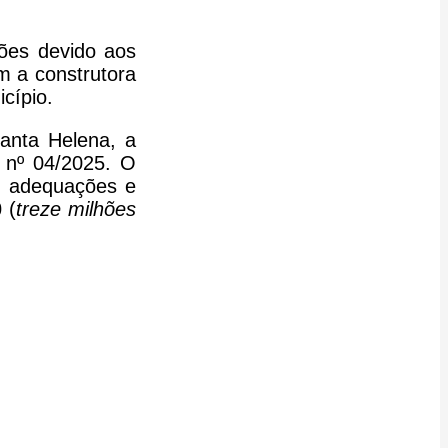
ões devido aos
m a construtora
cípio.
anta Helena, a
 nº 04/2025. O
s, adequações e
0
(
treze milhões