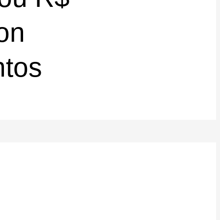
son
ntos