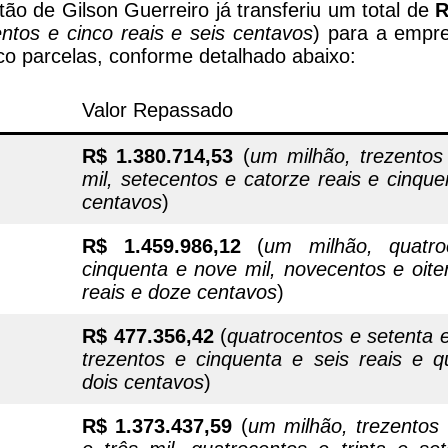
o de Gilson Guerreiro já transferiu um total de
R
entos e cinco reais e seis centavos
) para a empre
o parcelas, conforme detalhado abaixo:
Valor Repassado
R$ 1.380.714,53
(
um milhão, trezentos
mil, setecentos e catorze reais e cinque
centavos
)
R$ 1.459.986,12
(
um milhão, quatro
cinquenta e nove mil, novecentos e oite
reais e doze centavos
)
R$ 477.356,42
(
quatrocentos e setenta e
trezentos e cinquenta e seis reais e q
dois centavos
)
R$ 1.373.437,59
(
um milhão, trezentos 