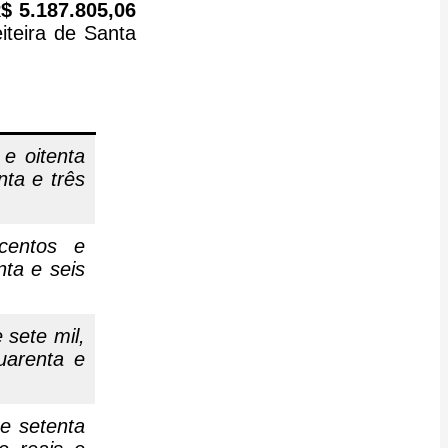
$ 5.187.805,06
iteira de Santa
 e oitenta
nta e três
centos e
nta e seis
 sete mil,
uarenta e
e setenta