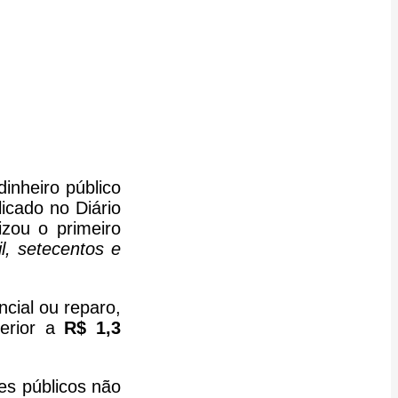
inheiro público
icado no Diário
izou o primeiro
l, setecentos e
cial ou reparo,
perior a
R$ 1,3
es públicos não