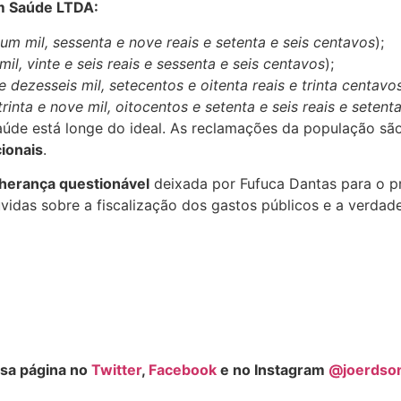
em Saúde LTDA:
 um mil, sessenta e nove reais e setenta e seis centavos
);
mil, vinte e seis reais e sessenta e seis centavos
);
e dezesseis mil, setecentos e oitenta reais e trinta centavo
trinta e nove mil, oitocentos e setenta e seis reais e seten
aúde está longe do ideal. As reclamações da população sã
ionais
.
herança questionável
deixada por Fufuca Dantas para o pr
úvidas sobre a fiscalização dos gastos públicos e a verdad
sa página no
Twitter
,
Facebook
e no Instagram
@joerdso