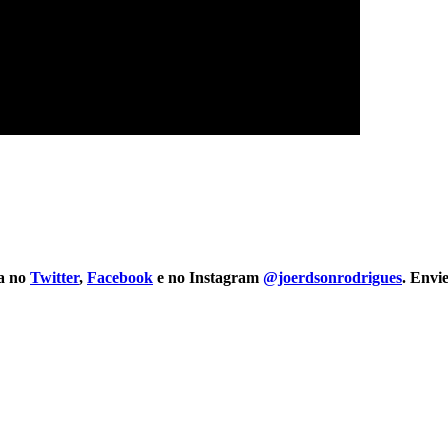
na no
Twitter
,
Facebook
e no Instagram
@joerdsonrodrigues
. Envi