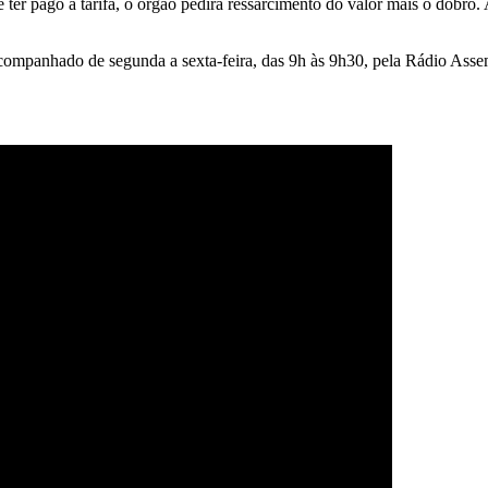
er pago a tarifa, o órgão pedirá ressarcimento do valor mais o dobro. 
companhado de segunda a sexta-feira, das 9h às 9h30, pela Rádio Assem