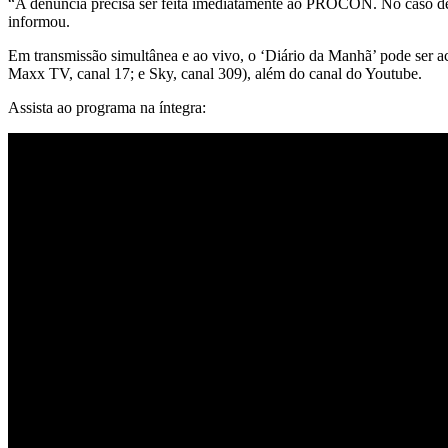
“A denuncia precisa ser feita imediatamente ao PROCON. No caso de t
informou.
Em transmissão simultânea e ao vivo, o ‘Diário da Manhã’ pode ser a
Maxx TV, canal 17; e Sky, canal 309), além do canal do Youtube.
Assista ao programa na íntegra: