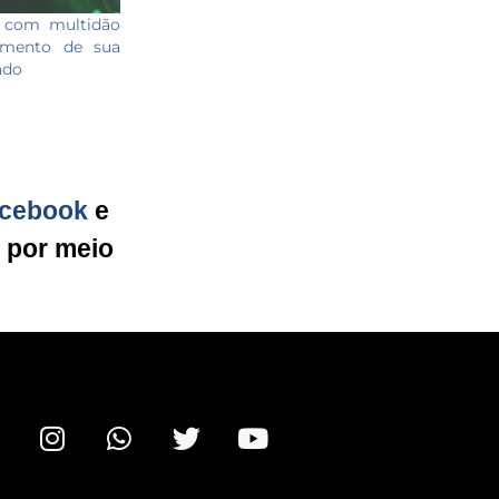
 com multidão
imento de sua
ado
cebook
e
g por meio