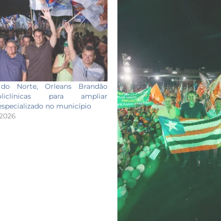
o Norte, Orleans Brandão
iclínicas para ampliar
specializado no município
 2026