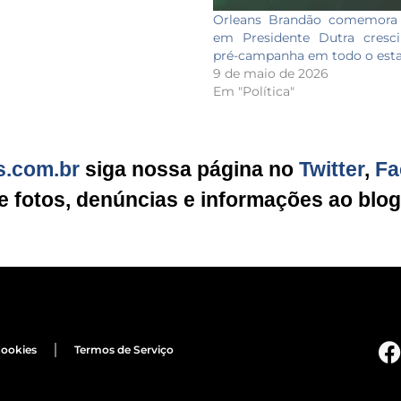
Orleans Brandão comemora
em Presidente Dutra cresc
pré-campanha em todo o est
9 de maio de 2026
Em "Política"
s.com.br
siga nossa página no
Twitter
,
Fa
ie fotos, denúncias e informações ao blo
Cookies
Termos de Serviço