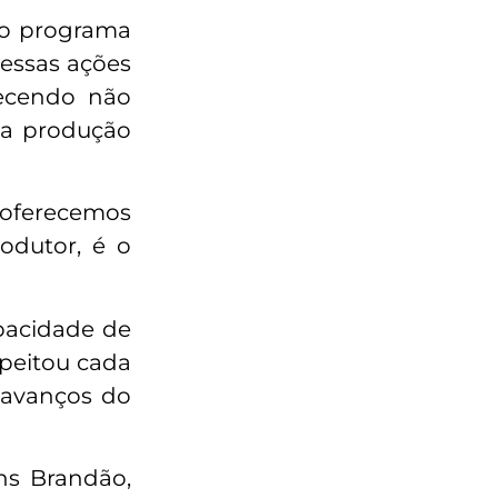
 o programa
 essas ações
recendo não
da produção
 oferecemos
odutor, é o
apacidade de
speitou cada
 avanços do
ns Brandão,