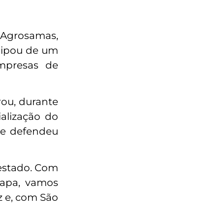
 Agrosamas,
icipou de um
mpresas de
rou, durante
ialização do
 e defendeu
estado. Com
rapa, vamos
z e, com São