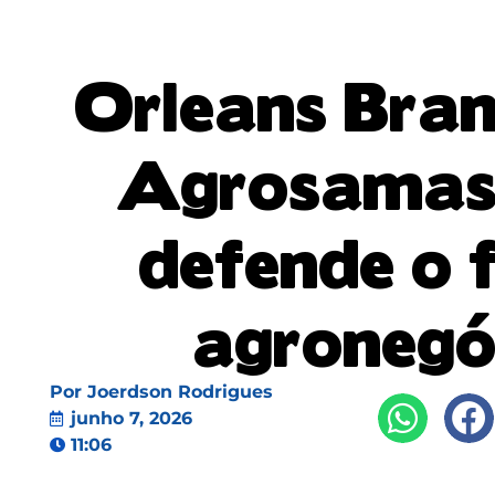
Orleans Bran
Agrosamas
defende o 
agronegó
Por
Joerdson Rodrigues
junho 7, 2026
11:06