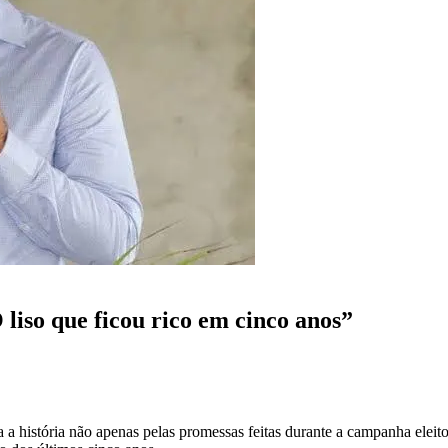
iso que ficou rico em cinco anos”
 a história não apenas pelas promessas feitas durante a campanha eleit