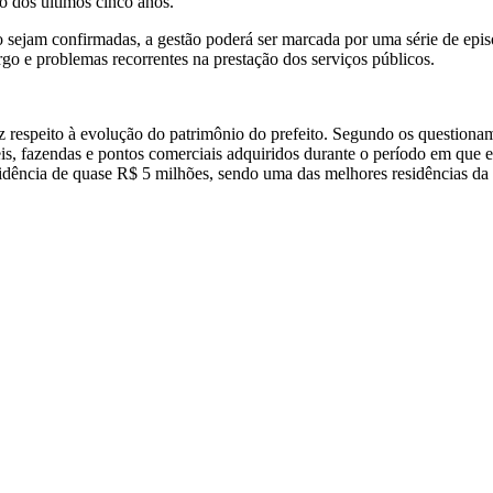
 dos últimos cinco anos.
o sejam confirmadas, a gestão poderá ser marcada por uma série de epi
go e problemas recorrentes na prestação dos serviços públicos.
iz respeito à evolução do patrimônio do prefeito. Segundo os question
s, fazendas e pontos comerciais adquiridos durante o período em que ex
residência de quase R$ 5 milhões, sendo uma das melhores residências 