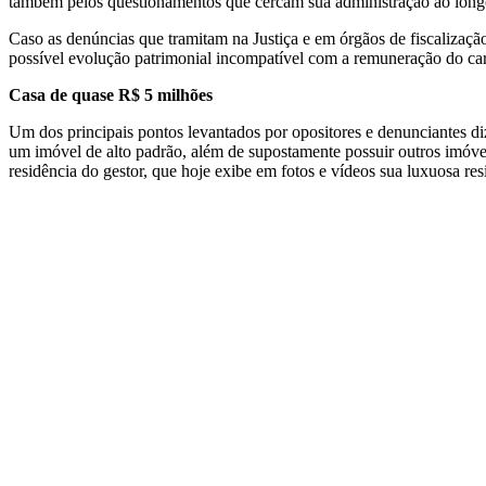
também pelos questionamentos que cercam sua administração ao longo
Caso as denúncias que tramitam na Justiça e em órgãos de fiscalizaçã
possível evolução patrimonial incompatível com a remuneração do car
Casa de quase R$ 5 milhões
Um dos principais pontos levantados por opositores e denunciantes d
um imóvel de alto padrão, além de supostamente possuir outros imóvei
residência do gestor, que hoje exibe em fotos e vídeos sua luxuosa 