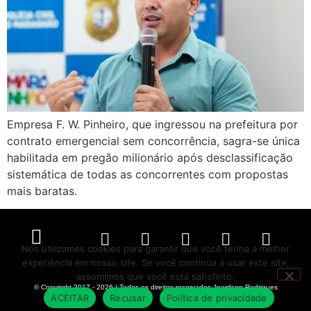
Empresa F. W. Pinheiro, que ingressou na prefeitura por
contrato emergencial sem concorrência, sagra-se única
habilitada em pregão milionário após desclassificação
sistemática de todas as concorrentes com propostas
mais baratas.
Nós utilizamos cookies para garantir que você tenha a melhor
experiência em nosso site. Se você continua a usar este site,
Política de Privacidade
Políticas de Cookies
Termos de Serviço
assumimos que você está satisfeito.
© Copyright 2017 - 2026 | Todos os direitos reservados Joerdson Rodrigues
ACEITAR
Recusar
Política de privacidade