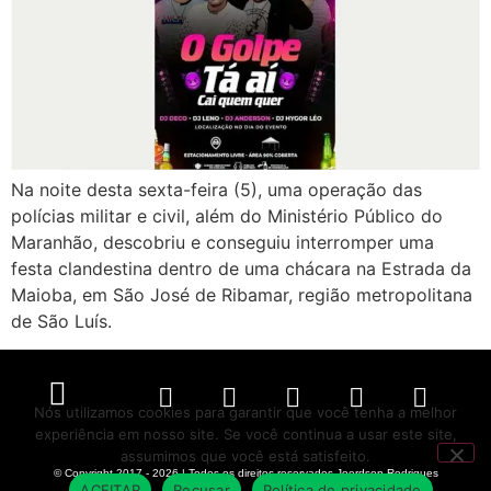
Na noite desta sexta-feira (5), uma operação das
polícias militar e civil, além do Ministério Público do
Maranhão, descobriu e conseguiu interromper uma
festa clandestina dentro de uma chácara na Estrada da
Maioba, em São José de Ribamar, região metropolitana
de São Luís.
Nós utilizamos cookies para garantir que você tenha a melhor
experiência em nosso site. Se você continua a usar este site,
Política de Privacidade
Políticas de Cookies
Termos de Serviço
assumimos que você está satisfeito.
© Copyright 2017 - 2026 | Todos os direitos reservados Joerdson Rodrigues
ACEITAR
Recusar
Política de privacidade