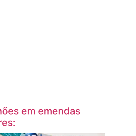
lhões em emendas
res: