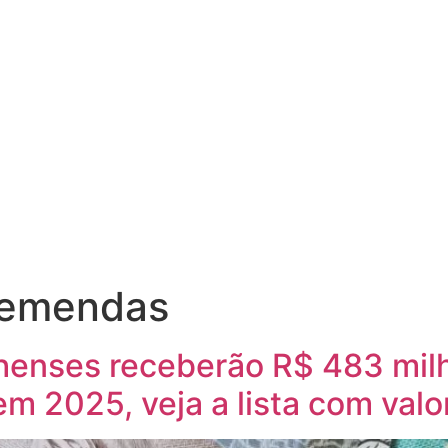
o emendas
henses receberão R$ 483 mi
em 2025, veja a lista com valo